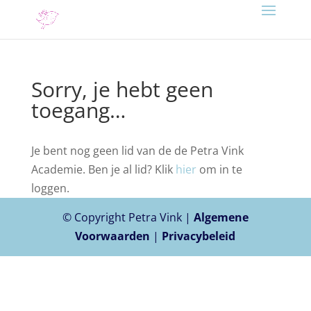
Sorry, je hebt geen
toegang…
Je bent nog geen lid van de de Petra Vink
Academie. Ben je al lid? Klik
hier
om in te
loggen.
© Copyright Petra Vink |
Algemene
Voorwaarden
|
Privacybeleid